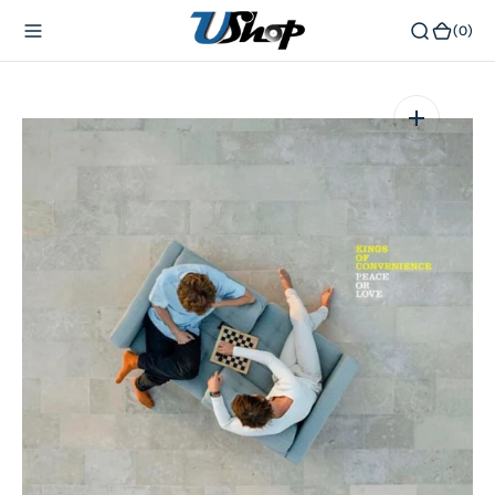
內
(0)
(0)
容
在
相
簿
中
開
啟