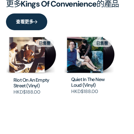
更多
Kings Of Convenience
的產品
查看更多
已售罄
已售罄
Quiet In The New
Riot On An Empty
Loud (Vinyl)
Street (Vinyl)
HKD$188.00
HKD$188.00
Pe
(M
HK