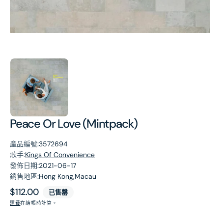
第
1
張
圖
片
Peace Or Love (Mintpack)
產品編號:
3572694
歌手:
Kings Of Convenience
發佈日期:
2021-06-17
銷售地區:
Hong Kong,Macau
原
$112.00
已售罄
價
運費
在結帳時計算。