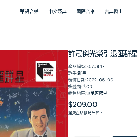
華語音樂
中文經典
國際音樂
古典爵士
許冠傑光榮引退匯群星 
產品編號:
3570847
歌手:
群星
發佈日期:
2022-05-06
媒體類型:
CD
銷售地區:
無地區限制
原
$209.00
價
運費
在結帳時計算。