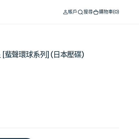
(0)
帳戶
搜尋
購物車
(0)
[蜚聲環球系列] (日本壓碟)