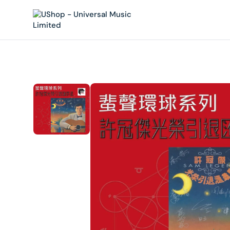
內
容
在
相