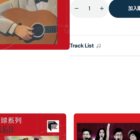
加入
減
增
少
加
許
許
冠
冠
Track List
傑
傑
光
光
榮
榮
引
引
退
退
匯
匯
群
群
星
星
[蜚
[蜚
聲
聲
環
環
球
球