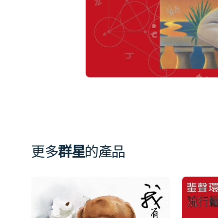
簿
中
開
啟
第
1
張
圖
片
更多
群星
的產品