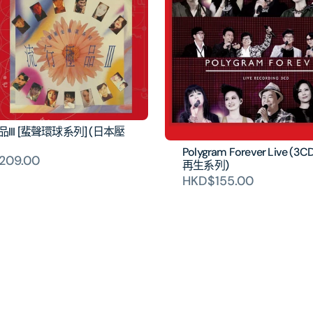
系
系
列]
列]
(日
(日
本
本
壓
壓
碟)
碟)
的
的
III [蜚聲環球系列] (日本壓
數
數
Polygram Forever Live (3
209.00
再生系列)
量
量
HKD$155.00