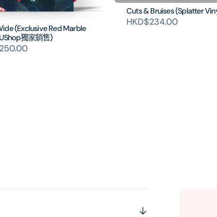
Cuts & Bruises (Splatter Vin
HKD$234.00
ide (Exclusive Red Marble
) (UShop獨家銷售)
250.00