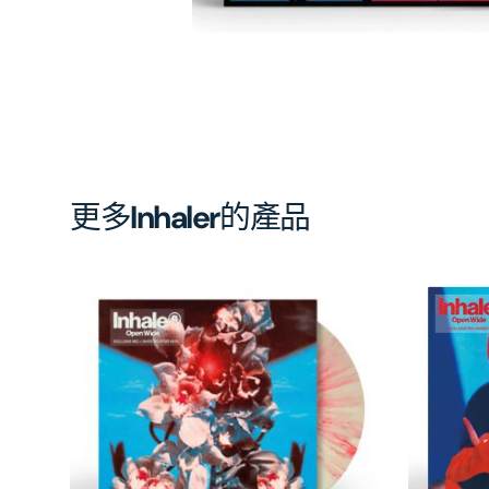
啟
第
1
張
圖
片
更多
Inhaler
的產品