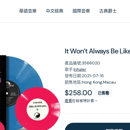
華語音樂
中文經典
國際音樂
古典爵士
It Won’t Always Be Like
產品編號:
3566020
歌手:
Inhaler
發佈日期:
2021-07-15
銷售地區:
Hong Kong,Macau
原
$258.00
已售罄
價
運費
在結帳時計算。