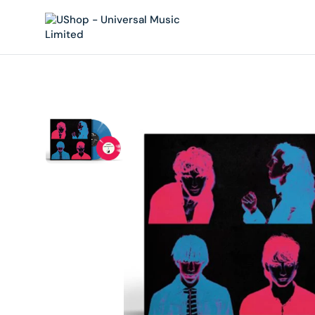
內
容
在
相
簿
中
開