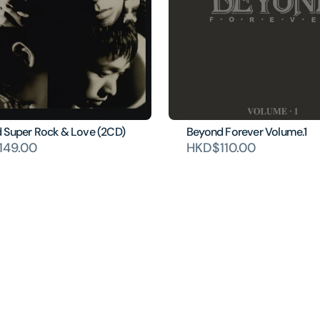
 Super Rock & Love (2CD)
Beyond Forever Volume.1
149.00
HKD$110.00