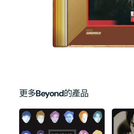
簿
中
開
啟
第
1
張
圖
片
更多
Beyond
的產品