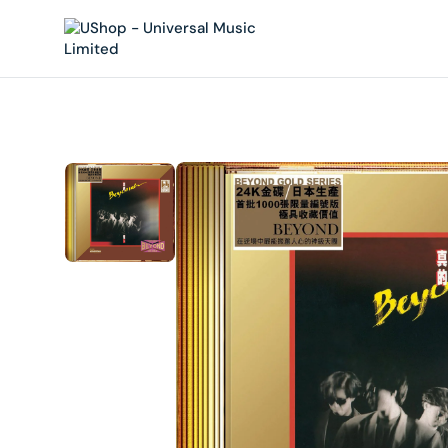
內
容
在
相