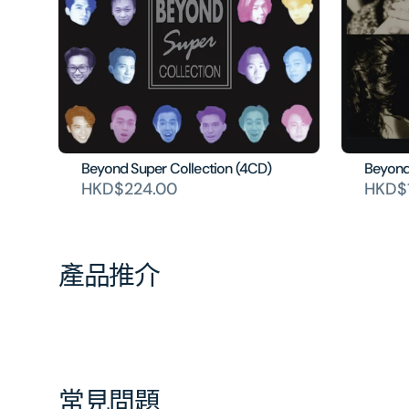
Beyond Super Collection (4CD)
Beyond
HKD$224.00
HKD$
產品推介
常見問題