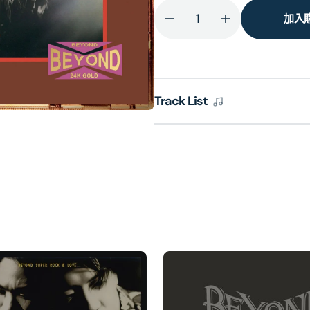
加入
減
增
少
加
真
真
的
的
Track List
見
見
証
証
(24K
(24K
Gold)
Gold)
(日
(日
本
本
壓
壓
碟)
碟)
的
的
數
數
量
量