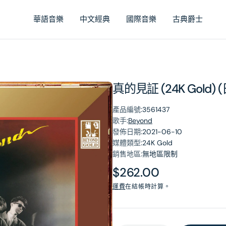
華語音樂
中文經典
國際音樂
古典爵士
真的見証 (24K Gold)
產品編號:
3561437
歌手:
Beyond
發佈日期:
2021-06-10
媒體類型:
24K Gold
銷售地區:
無地區限制
原
$262.00
價
運費
在結帳時計算。