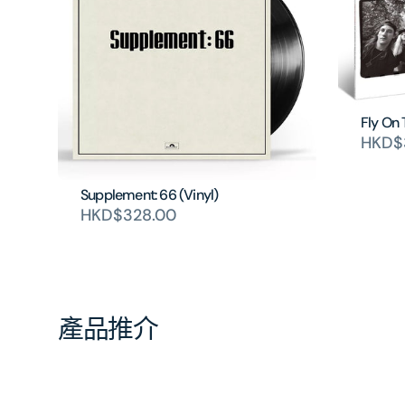
Fly On 
HKD$
Supplement: 66 (Vinyl)
HKD$328.00
產品推介