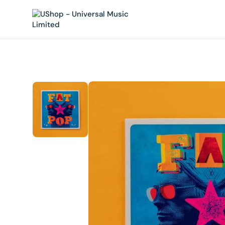
內
容
在