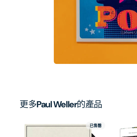
相
簿
中
開
啟
第
1
張
圖
片
更多
Paul Weller
的產品
已售罄