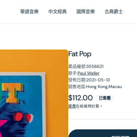
華語音樂
中文經典
國際音樂
古典爵士
Fat Pop
產品編號:
3556621
歌手:
Paul Weller
發佈日期:
2021-05-13
銷售地區:
Hong Kong,Macau
原
$112.00
已售罄
價
運費
在結帳時計算。