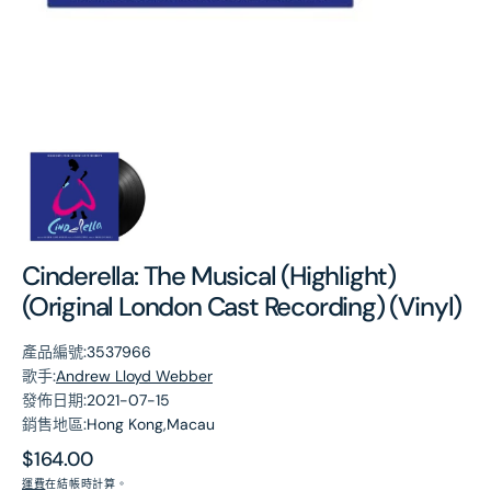
第
1
張
圖
片
Cinderella: The Musical (Highlight)
(Original London Cast Recording) (Vinyl)
產品編號:
3537966
歌手:
Andrew Lloyd Webber
發佈日期:
2021-07-15
銷售地區:
Hong Kong,Macau
原
$164.00
價
運費
在結帳時計算。