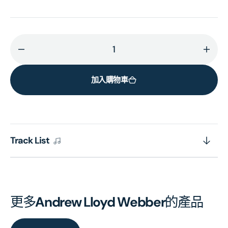
減
增
少
加
加入購物車
Cinderella:
Cinde
The
The
Musical
Musi
(Highlight)
(High
(Original
(Orig
Track List
London
Lond
Cast
Cast
Recording)
Reco
(Vinyl)
(Viny
的
的
更多
Andrew Lloyd Webber
的產品
數
數
量
量