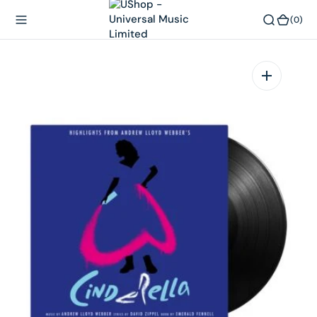
內
(0)
(0)
容
在
相
簿
中
開
啟