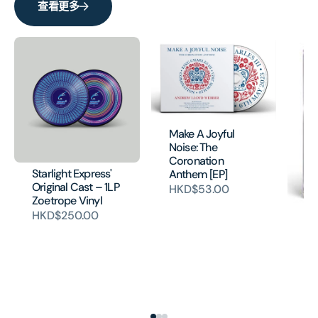
查看更多
Make A Joyful
Noise: The
Coronation
Starlight Express'
Anthem [EP]
Original Cast – 1LP
HKD$53.00
Zoetrope Vinyl
HKD$250.00
Ci
Mu
(O
Ca
(M
HK