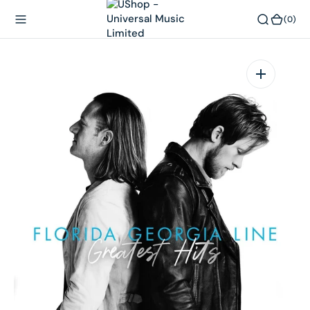
內
(0)
(0)
容
在
相
簿
中
開
啟