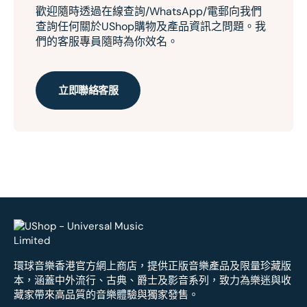
歡迎隨時透過在線查詢/WhatsApp/電郵向我們
查詢任何關於UShop購物及產品資訊之問題。我
們的客服專員隨時為你效名。
立即聯絡客服
環球音樂香港官方網上商店，提供正版音樂產品及限量珍藏版
本，涵蓋中外流行、古典、爵士及影音系列，致力為樂迷與收
藏家帶來高品質的音樂體驗與獨家發售。