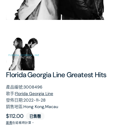
第
1
張
圖
片
Florida Georgia Line Greatest Hits
產品編號:
3008496
歌手:
Florida Georgia Line
發佈日期:
2022-11-28
銷售地區:
Hong Kong,Macau
原
$112.00
已售罄
價
運費
在結帳時計算。