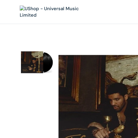
內
容
在
相
簿
中