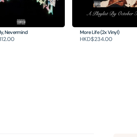
ly, Nevermind
More Life (2x Vinyl)
12.00
HKD$234.00