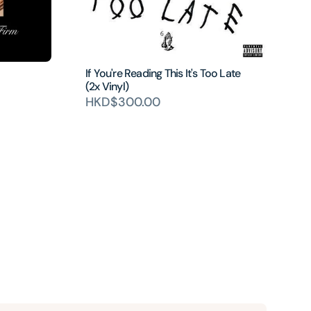
If You're Reading This It's Too Late
(2x Vinyl)
HKD$300.00