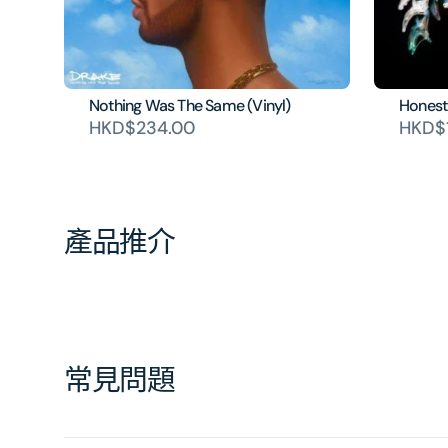
Nothing Was The Same (Vinyl)
Honest
HKD$234.00
HKD$1
產品推介
常見問題