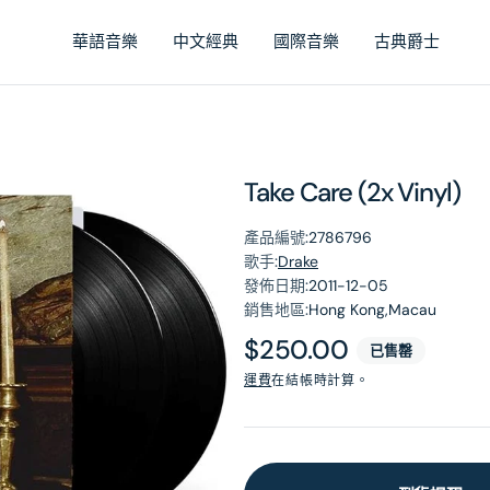
華語音樂
中文經典
國際音樂
古典爵士
Take Care (2x Vinyl)
產品編號:
2786796
歌手:
Drake
發佈日期:
2011-12-05
銷售地區:
Hong Kong,Macau
原
$250.00
已售罄
價
運費
在結帳時計算。