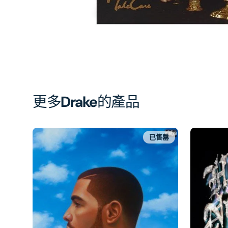
開
啟
第
1
張
圖
片
更多
Drake
的產品
已售罄