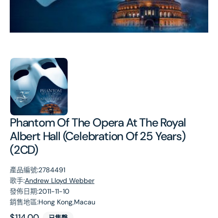
第
1
張
圖
片
Phantom Of The Opera At The Royal
Albert Hall (Celebration Of 25 Years)
(2CD)
產品編號:
2784491
歌手:
Andrew Lloyd Webber
發佈日期:
2011-11-10
銷售地區:
Hong Kong,Macau
原
$114.00
已售罄