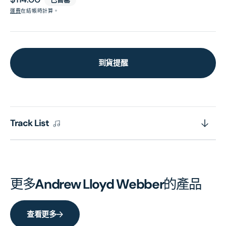
價
運費
在結帳時計算。
到貨提醒
Track List
更多
Andrew Lloyd Webber
的產品
查看更多