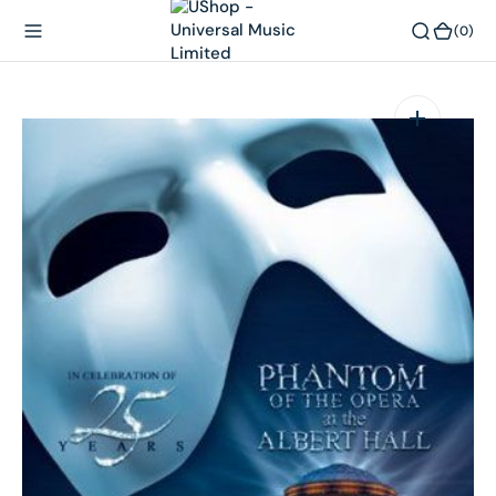
內
(0)
(0)
容
在
相
簿
中
開
啟