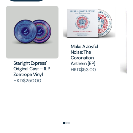
Make A Joyful
Noise: The
Coronation
Starlight Express'
Anthem [EP]
Original Cast – 1LP
HKD$53.00
Zoetrope Vinyl
HKD$250.00
Ci
Mu
(O
Ca
(M
HK