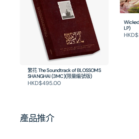
Wicked
LP)
HKD$
繁花 The Soundtrack of BLOSSOMS
SHANGHAI (3MC)(限量編號版)
HKD$495.00
產品推介