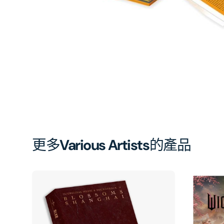
開
啟
第
1
張
圖
片
更多
Various Artists
的產品