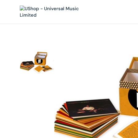
內
容
在
相
簿
中