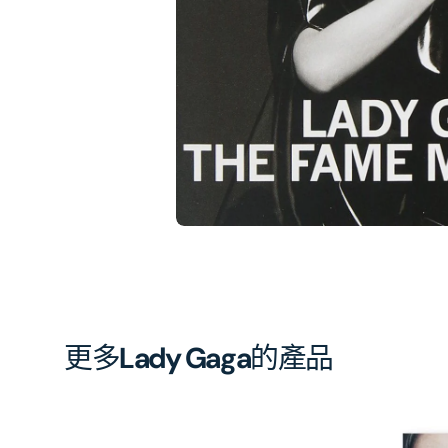
相
簿
中
開
啟
第
1
張
圖
片
更多
Lady Gaga
的產品