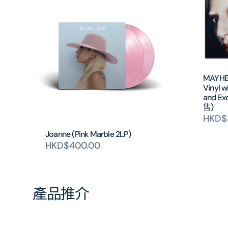
MAYHEM
Vinyl w
and Ex
售)
HKD$
Joanne (Pink Marble 2LP)
HKD$400.00
產品推介