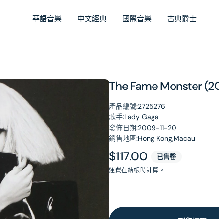
華語音樂
中文經典
國際音樂
古典爵士
The Fame Monster (2
產品編號:
2725276
歌手:
Lady Gaga
發佈日期:
2009-11-20
銷售地區:
Hong Kong,Macau
原
$117.00
已售罄
價
運費
在結帳時計算。