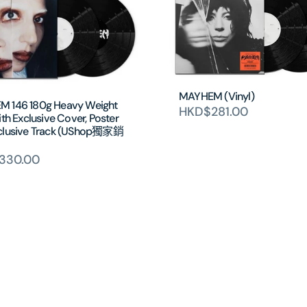
MAYHEM (Vinyl)
 146 180g Heavy Weight
HKD$281.00
ith Exclusive Cover, Poster
clusive Track (UShop獨家銷
330.00