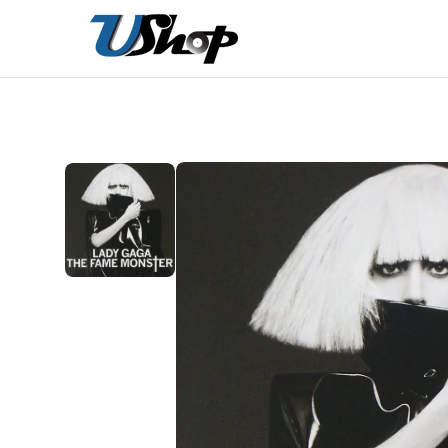
內
容
在