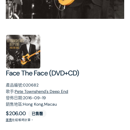
第
1
張
圖
片
Face The Face (DVD+CD)
產品編號:
020682
歌手:
Pete Townshend's Deep End
發佈日期:
2016-09-19
銷售地區:
Hong Kong,Macau
原
$206.00
已售罄
價
運費
在結帳時計算。