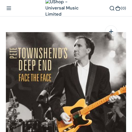
內
(0)
(0)
容
在
相
簿
中
開
啟