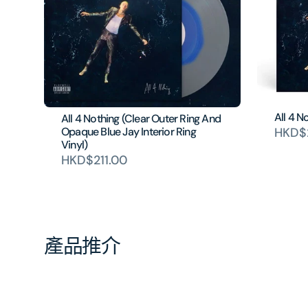
All 4 N
All 4 Nothing (Clear Outer Ring And
HKD$2
Opaque Blue Jay Interior Ring
Vinyl)
HKD$211.00
產品推介