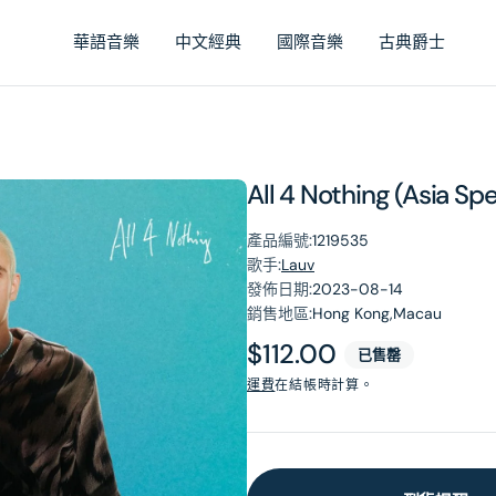
華語音樂
中文經典
國際音樂
古典爵士
All 4 Nothing (Asia Spe
產品編號:
1219535
歌手:
Lauv
發佈日期:
2023-08-14
銷售地區:
Hong Kong,Macau
原
$112.00
已售罄
價
運費
在結帳時計算。