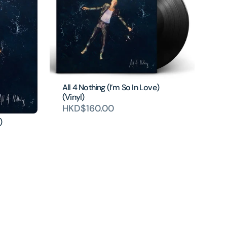
All 4 Nothing (I’m So In Love)
(Vinyl)
HKD$160.00
)