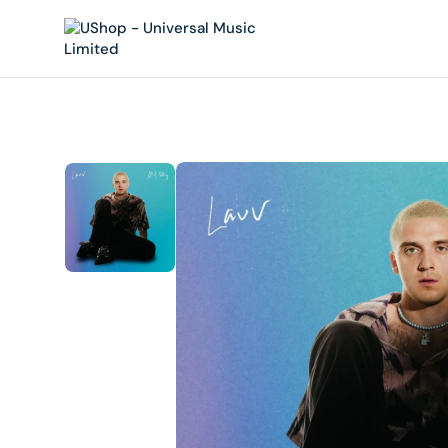
內
容
在
相