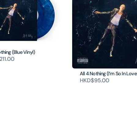
othing (Blue Vinyl)
11.00
All 4 Nothing (I’m So In Love
HKD$95.00