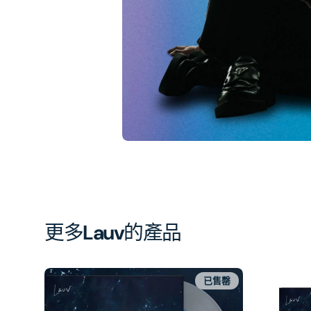
簿
中
開
啟
第
1
張
圖
片
更多
Lauv
的產品
已售罄