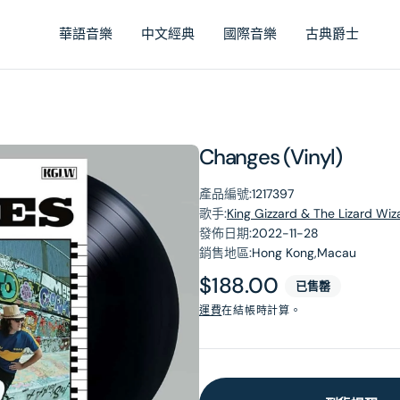
華語音樂
中文經典
國際音樂
古典爵士
Changes (Vinyl)
產品編號:
1217397
歌手:
King Gizzard & The Lizard Wiz
發佈日期:
2022-11-28
銷售地區:
Hong Kong,Macau
原
$188.00
已售罄
價
運費
在結帳時計算。