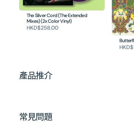
The Silver Cord (The Extended
Mixes) (2x Color Vinyl)
HKD$258.00
Butter
HKD$
產品推介
常見問題