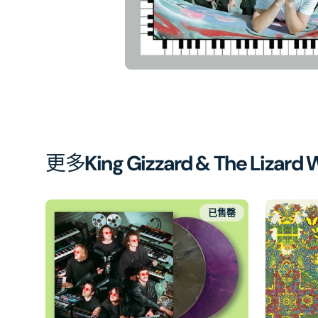
中
開
啟
第
1
張
圖
片
更多
King Gizzard & The Lizard 
已售罄