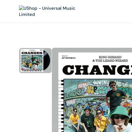
內
容
在
相
簿