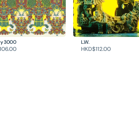
fly 3000
L.W.
106.00
HKD$112.00