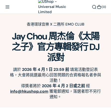
內
(0)
(0)
容
香港環球音樂 X 二務所 EMO CLUB
Jay Chou 周杰倫《太陽
之子》官方專輯發行 DJ
派對
請於
2026 年 4 月 1 日 23:59 前
填寫活動登記表
格，大會將挑選最用心回答問題的合資格報名者參與
活動！
得獎者將於
2026 年 4 月 2 日或之前
經
info@hkushop.com
獲電郵通知，落選者恕不另行
通知。