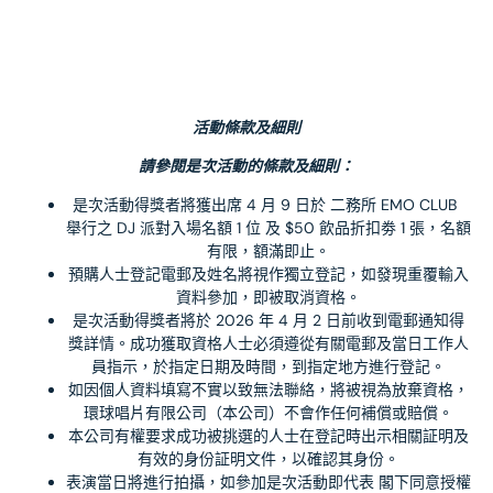
活動條款及細則
請參閱是次活動的條款及細則：
是次活動得獎者將獲出席 4 月 9 日於 二務所 EMO CLUB  
舉行之 DJ 派對入場名額 1 位 及 $50 飲品折扣劵 1 張，名額
有限，額滿即止。
預購人士登記電郵及姓名將視作獨立登記，如發現重覆輸入
資料參加，即被取消資格。
是次活動得獎者將於 2026 年 4 月 2 日前收到電郵通知得
獎詳情。成功獲取資格人士必須遵從有關電郵及當日工作人
員指示，於指定日期及時間，到指定地方進行登記。
如因個人資料填寫不實以致無法聯絡，將被視為放棄資格，
環球唱片有限公司（本公司）不會作任何補償或賠償。
本公司有權要求成功被挑選的人士在登記時出示相關証明及
有效的身份証明文件，以確認其身份。
表演當日將進行拍攝，如參加是次活動即代表 閣下同意授權