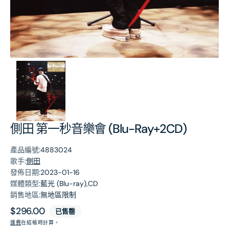
第
1
張
圖
片
側田 第一秒音樂會 (Blu-Ray+2CD)
產品編號:
4883024
歌手:
側田
發佈日期:
2023-01-16
媒體類型:
藍光 (Blu-ray),CD
銷售地區:
無地區限制
原
$296.00
已售罄
價
運費
在結帳時計算。