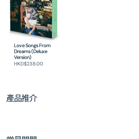
Love Songs From
Dreams (Deluxe
Version)
HKD$238.00
產品推介