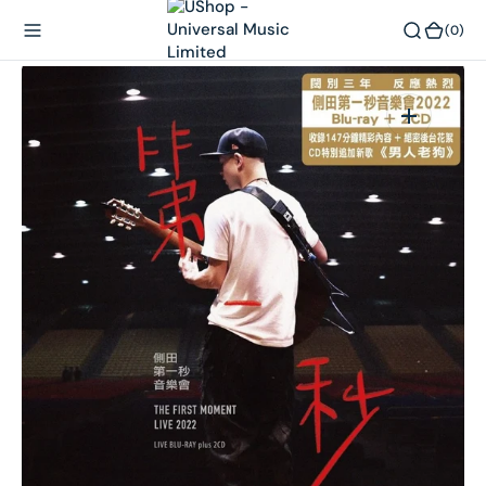
內
(0)
(0)
容
在
相
簿
中
開
啟