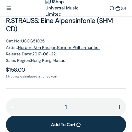
O
(0)
(0)
N
R.STRAUSS: Eine Alpensinfonie (SHM-
T
E
CD)
N
T
Cat No.:
UCCG51025
Artist:
Herbert Von Karajan,Berliner Philharmoniker
Release Date:
2017-06-22
Sales Region:
Hong Kong,Macau
Regular
$158.00
price
Shipping
calculated at checkout.
Decrease
Incr
quantity
quant
for
for
Add To Cart
R.STRAUSS:
R.ST