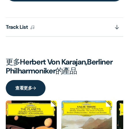
Eine
Eine
Alpensinfonie
Alpen
(SHM-
(SHM
Track List
CD)
CD)
更多
Herbert Von Karajan,Berliner
Philharmoniker
的產品
查看更多