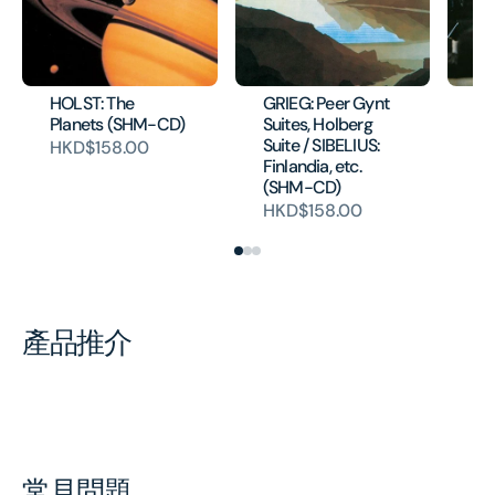
HOLST: The
GRIEG: Peer Gynt
DV
Planets (SHM-CD)
Suites, Holberg
Co
Suite / SIBELIUS:
CD
HKD$158.00
Finlandia, etc.
H
(SHM-CD)
HKD$158.00
產品推介
常見問題