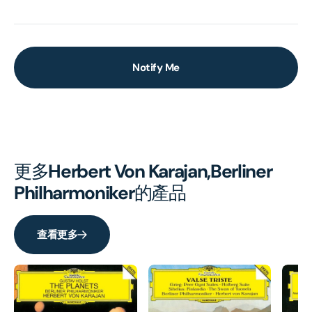
Notify Me
更多
Herbert Von Karajan,Berliner
Philharmoniker
的產品
查看更多