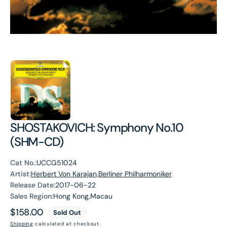
SHOSTAKOVICH: Symphony No.10
(SHM-CD)
Cat No.:
UCCG51024
Artist:
Herbert Von Karajan,Berliner Philharmoniker
Release Date:
2017-06-22
Sales Region:
Hong Kong,Macau
Regular
$158.00
Sold Out
price
Shipping
calculated at checkout.