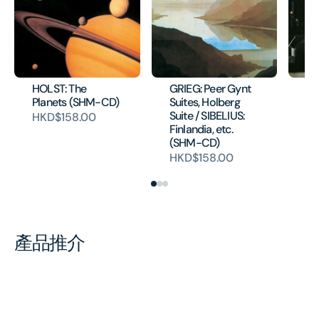
HOLST: The
GRIEG: Peer Gynt
DV
Planets (SHM-CD)
Suites, Holberg
Co
Suite / SIBELIUS:
CD
HKD$158.00
Finlandia, etc.
H
(SHM-CD)
HKD$158.00
產品推介