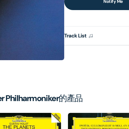
Notify Me
lery
ew
Track List
er Philharmoniker
的產品