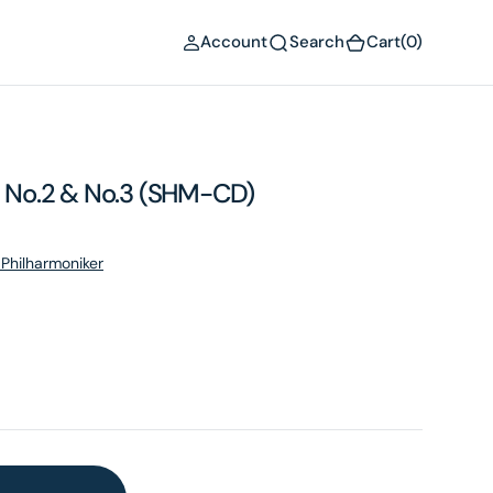
(0)
Account
Search
Cart
(0)
No.2 & No.3 (SHM-CD)
 Philharmoniker