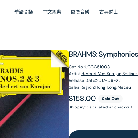
華語音樂
中文經典
國際音樂
古典爵士
BRAHMS: Symphonies 
Cat No.:
UCCG51008
Artist:
Herbert Von Karajan,Berliner
Release Date:
2017-06-22
Sales Region:
Hong Kong,Macau
Regular
$158.00
Sold Out
price
Shipping
calculated at checkout.
en
dia