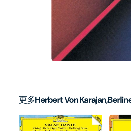
1
in
gal
vi
更多
Herbert Von Karajan,Berlin