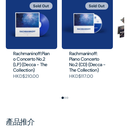
Sold Out
Sold Out
Co
Ch
Rachmaninoff:Pian
Rachmaninoff:
Li
o Concerto No.2
Piano Concerto
(5
(LP) (Decca - The
No.2 (CD) (Decca -
H
Collection)
The Collection)
HKD$210.00
HKD$117.00
產品推介