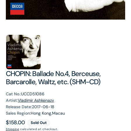
CHOPIN: Ballade No.4, Berceuse,
Barcarolle, Waltz, etc. (SHM-CD)
Cat No.:
UCCD51086
Artist:
Vladimir Ashkenazy
Release Date:
2017-06-18
Sales Region:
Hong Kong,Macau
Regular
$158.00
Sold Out
price
Shipping
calculated at checkout.