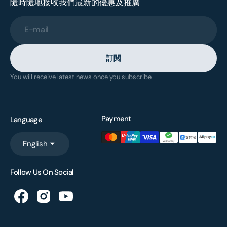
隨時隨地接收我們最新的優惠及推廣
E-mail
訂閱
You will receive latest news once you subscribe
Payment
Language
English
Follow Us On Social