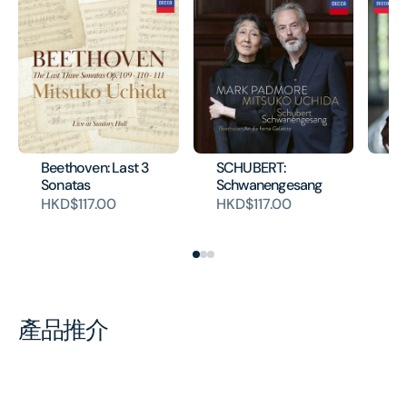
Beethoven: Last 3
SCHUBERT:
BE
Sonatas
Schwanengesang
Di
HKD$117.00
HKD$117.00
HK
產品推介