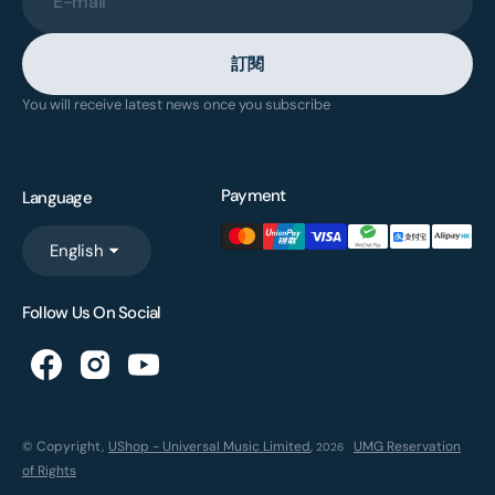
E-mail
訂閱
You will receive latest news once you subscribe
Payment
Language
English
Follow Us On Social
© Copyright,
UShop - Universal Music Limited
,
UMG Reservation
2026
of Rights