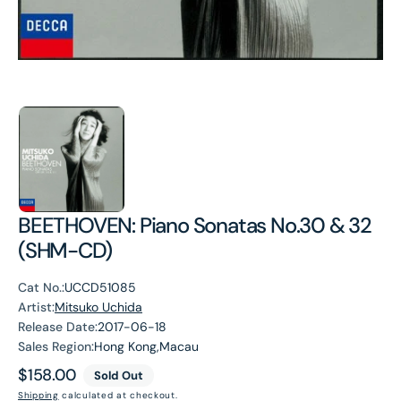
BEETHOVEN: Piano Sonatas No.30 & 32
(SHM-CD)
Cat No.:
UCCD51085
Artist:
Mitsuko Uchida
Release Date:
2017-06-18
Sales Region:
Hong Kong,Macau
Regular
$158.00
Sold Out
price
Shipping
calculated at checkout.