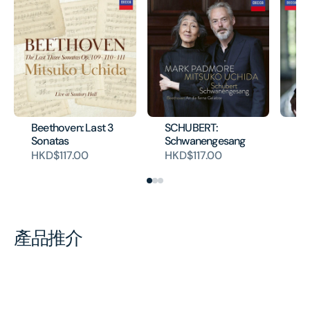
Beethoven: Last 3
SCHUBERT:
BE
Sonatas
Schwanengesang
Di
HKD$117.00
HKD$117.00
HK
產品推介