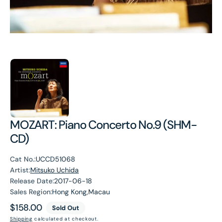
MOZART: Piano Concerto No.9 (SHM-
CD)
Cat No.:
UCCD51068
Artist:
Mitsuko Uchida
Release Date:
2017-06-18
Sales Region:
Hong Kong,Macau
Regular
$158.00
Sold Out
price
Shipping
calculated at checkout.