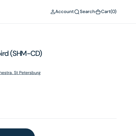
(0)
Account
Search
Cart
(0)
bird (SHM-CD)
hestra. St Petersburg