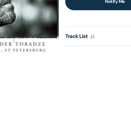
Notify Me
lery
ew
Track List