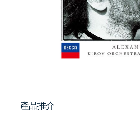
1
in
gal
vi
產品推介