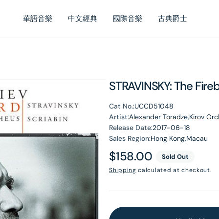
華語音樂
中文經典
國際音樂
古典爵士
STRAVINSKY: The Fire
Cat No.:
UCCD51048
Artist:
Alexander Toradze,Kirov Orc
Release Date:
2017-06-18
Sales Region:
Hong Kong,Macau
Regular
$158.00
Sold Out
price
Shipping
calculated at checkout.
en
dia