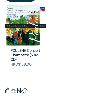
Sold Out
POULENE: Concert
Champetre (SHM-
CD)
HKD$158.00
產品推介