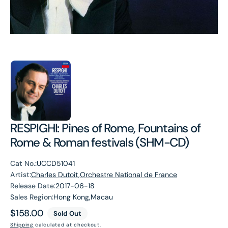
RESPIGHI: Pines of Rome, Fountains of
Rome & Roman festivals (SHM-CD)
Cat No.:
UCCD51041
Artist:
Charles Dutoit,Orchestre National de France
Release Date:
2017-06-18
Sales Region:
Hong Kong,Macau
Regular
$158.00
Sold Out
price
Shipping
calculated at checkout.