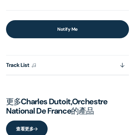
Notify Me
Track List
更多
Charles Dutoit,Orchestre
National De France
的產品
查看更多