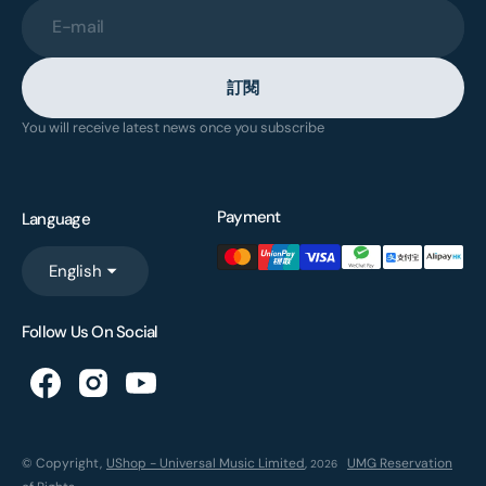
E-mail
訂閱
You will receive latest news once you subscribe
Payment
Language
English
Follow Us On Social
© Copyright,
UShop - Universal Music Limited
,
UMG Reservation
2026