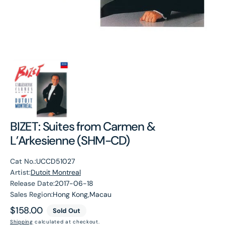
BIZET: Suites from Carmen &
L’Arkesienne (SHM-CD)
Cat No.:
UCCD51027
Artist:
Dutoit Montreal
Release Date:
2017-06-18
Sales Region:
Hong Kong,Macau
Regular
$158.00
Sold Out
price
Shipping
calculated at checkout.