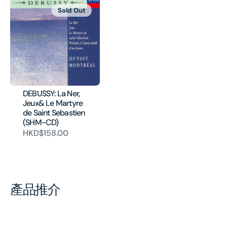
Sold Out
DEBUSSY: La Ner,
Jeux& Le Martyre
de Saint Sebastien
(SHM-CD)
HKD$158.00
產品推介