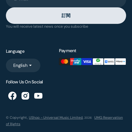
訂閱
You will receive latest news once you subscribe
Payment
Language
English
Follow Us On Social
© Copyright,
UShop - Universal Music Limited
,
UMG Reservation
2026
of Rights