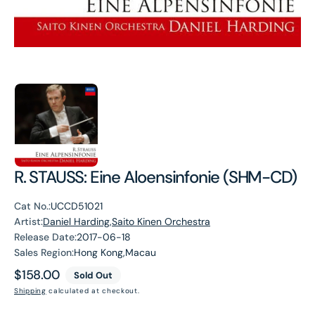
R. STAUSS: Eine Aloensinfonie (SHM-CD)
Cat No.:
UCCD51021
Artist:
Daniel Harding,Saito Kinen Orchestra
Release Date:
2017-06-18
Sales Region:
Hong Kong,Macau
Regular
$158.00
Sold Out
price
Shipping
calculated at checkout.