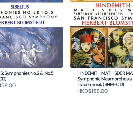
US: Symphonies No.2 & No.5
HINDEMITH MATHISDER MA
CD)
Symphonic Meamorphosis
Trauermusik (SHM-CD)
158.00
HKD$158.00