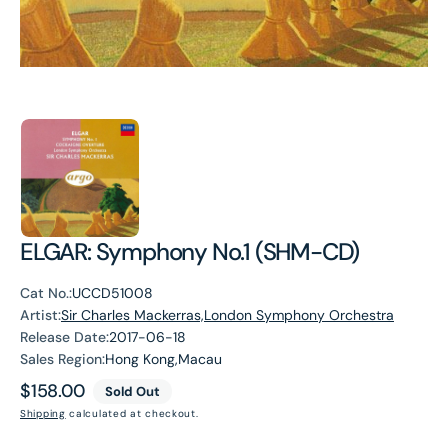
ELGAR: Symphony No.1 (SHM-CD)
Cat No.:
UCCD51008
Artist:
Sir Charles Mackerras,London Symphony Orchestra
Release Date:
2017-06-18
Sales Region:
Hong Kong,Macau
Regular
$158.00
Sold Out
price
Shipping
calculated at checkout.