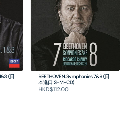
1&3 (日
BEETHOVEN: Symphonies 7&8 (日
本進口 SHM-CD)
HKD$112.00