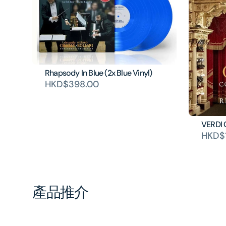
Rhapsody In Blue (2x Blue Vinyl)
HKD$398.00
VERDI 
HKD$1
產品推介