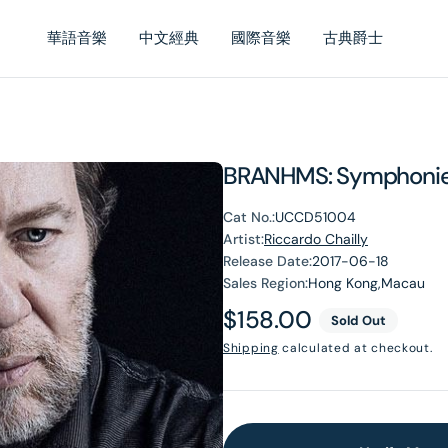
華語音樂
中文經典
國際音樂
古典爵士
BRANHMS: Symphonies
Cat No.:
UCCD51004
Artist:
Riccardo Chailly
Release Date:
2017-06-18
Sales Region:
Hong Kong,Macau
Regular
$158.00
Sold Out
price
Shipping
calculated at checkout.
en
dia