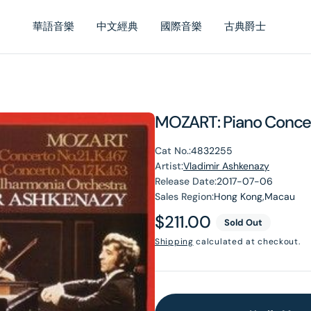
華語音樂
中文經典
國際音樂
古典爵士
MOZART: Piano Concert
Cat No.:
4832255
Artist:
Vladimir Ashkenazy
Release Date:
2017-07-06
Sales Region:
Hong Kong,Macau
Regular
$211.00
Sold Out
price
Shipping
calculated at checkout.
en
dia