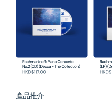
Rachmaninoff: Piano Concerto
Rachma
No.2 (CD) (Decca - The Collection)
(LP) (D
HKD$117.00
HKD$
產品推介