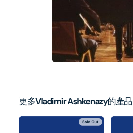
1
in
gal
vi
更多
Vladimir Ashkenazy
的產品
Sold Out