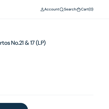
(0)
Account
Search
Cart
(0)
os No.21 & 17 (LP)