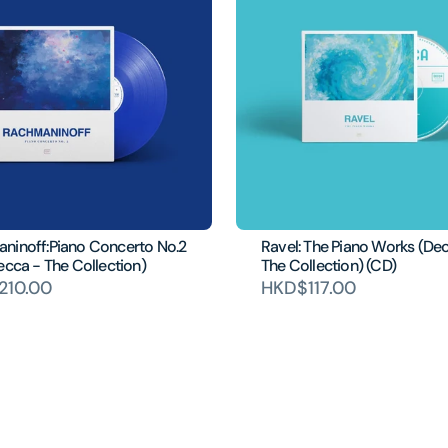
ninoff:Piano Concerto No.2
Ravel: The Piano Works (De
ecca - The Collection)
The Collection) (CD)
210.00
HKD$117.00