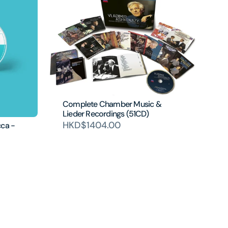
Complete Chamber Music &
Lieder Recordings (51CD)
HKD$1404.00
cca -