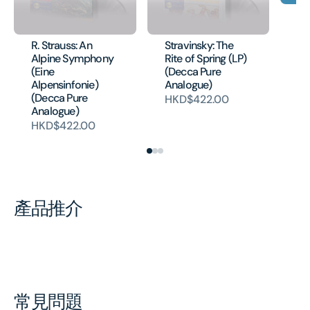
EL
Va
Co
R. Strauss: An
Stravinsky: The
H
Alpine Symphony
Rite of Spring (LP)
(Eine
(Decca Pure
Alpensinfonie)
Analogue)
(Decca Pure
HKD$422.00
Analogue)
HKD$422.00
產品推介
常見問題