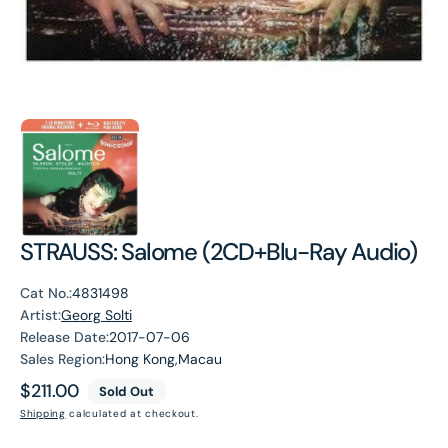
STRAUSS: Salome (2CD+Blu-Ray Audio)
Cat No.:
4831498
Artist:
Georg Solti
Release Date:
2017-07-06
Sales Region:
Hong Kong,Macau
Regular
$211.00
Sold Out
price
Shipping
calculated at checkout.