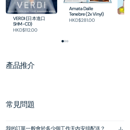
Amata Dalle
Tenebre (2x Vinyl)
VERDI (日本進口
Am
HKD$281.00
SHM-CD)
te
HKD$112.00
HK
產品推介
常見問題
我的訂單一般會於多少個工作天內安排配送？