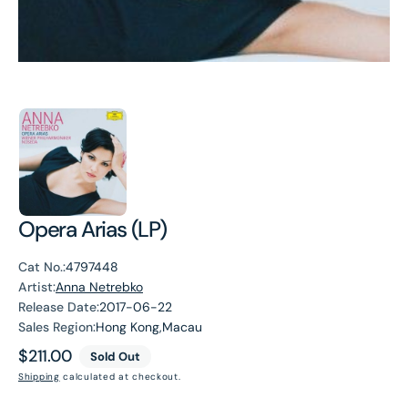
Opera Arias (LP)
Cat No.:
4797448
Artist:
Anna Netrebko
Release Date:
2017-06-22
Sales Region:
Hong Kong,Macau
Regular
$211.00
Sold Out
price
Shipping
calculated at checkout.