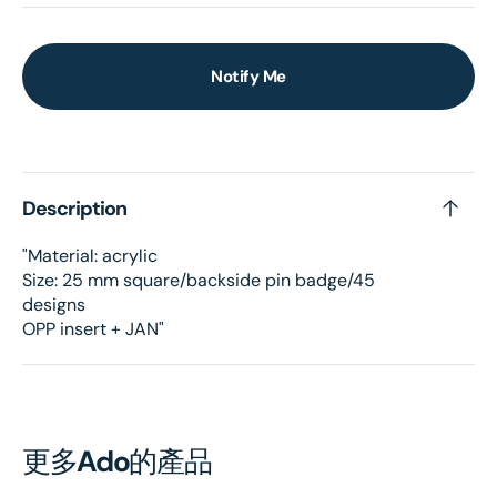
Notify Me
Description
"Material: acrylic
Size: 25 mm square/backside pin badge/45
designs
OPP insert + JAN"
更多
Ado
的產品