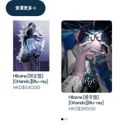
查看更多
Hibana [限定盤]
Hi
[Orlando][Blu-ray]
Sa
HKD$540.00
H
Hibana [通常盤]
[Orlando][Blu-ray]
HKD$290.00