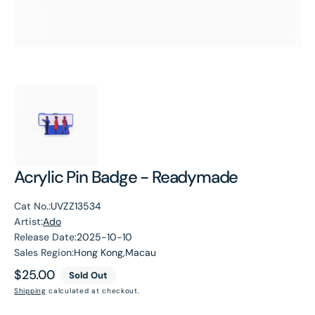
Acrylic Pin Badge - Readymade
Cat No.:
UVZZ13534
Artist:
Ado
Release Date:
2025-10-10
Sales Region:
Hong Kong,Macau
Regular
$25.00
Sold Out
price
Shipping
calculated at checkout.