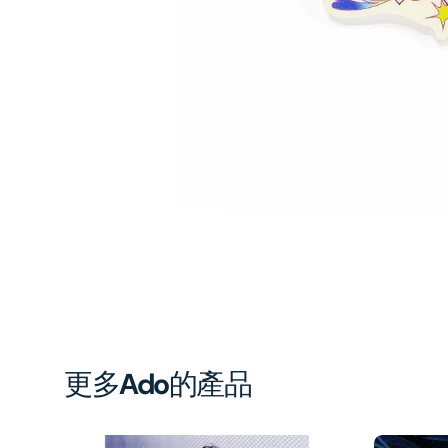
1
in
gal
vi
更多
Ado
的產品