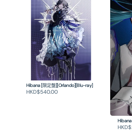
Hibana [限定盤][Orlando][Blu-ray]
HKD$540.00
Hibana
HKD$