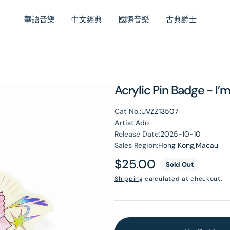
華語音樂
中文經典
國際音樂
古典爵士
Acrylic Pin Badge - I’m
Cat No.:
UVZZ13507
Artist:
Ado
Release Date:
2025-10-10
Sales Region:
Hong Kong,Macau
Regular
$25.00
Sold Out
price
Shipping
calculated at checkout.
en
dia