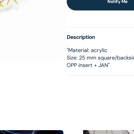
Notify Me
lery
ew
Description
"Material: acrylic
Size: 25 mm square/backsi
OPP insert + JAN"