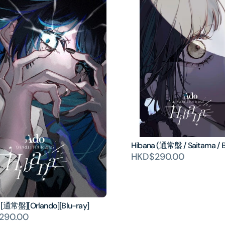
Hibana (通常盤 / Saitama / B
HKD$290.00
 [通常盤][Orlando][Blu-ray]
290.00