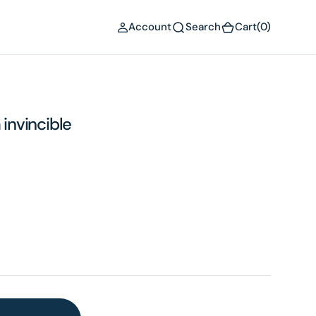
(0)
Account
Search
Cart
(0)
 invincible