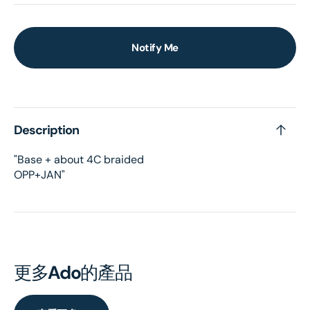
Notify Me
Description
"Base + about 4C braided
OPP+JAN"
更多
Ado
的產品