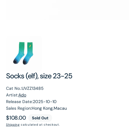
Socks (elf), size 23-25
Cat No.:
UVZZ13485
Artist:
Ado
Release Date:
2025-10-10
Sales Region:
Hong Kong,Macau
Regular
$108.00
Sold Out
price
Shipping
calculated at checkout.