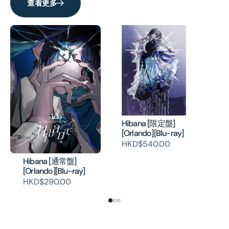
查看更多
Hibana [限定盤]
Hi
[Orlando][Blu-ray]
Sa
HKD$540.00
H
Hibana [通常盤]
[Orlando][Blu-ray]
HKD$290.00