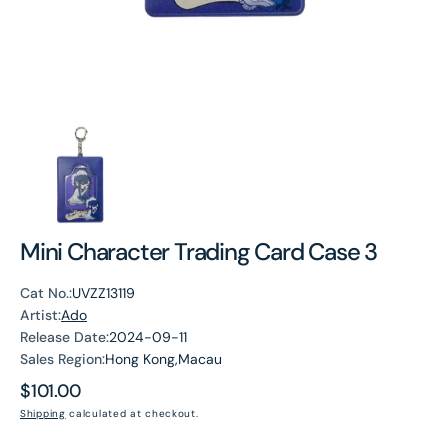
Mini Character Trading Card Case 3
Cat No.:
UVZZ13119
Artist:
Ado
Release Date:
2024-09-11
Sales Region:
Hong Kong,Macau
Regular
$101.00
price
Shipping
calculated at checkout.