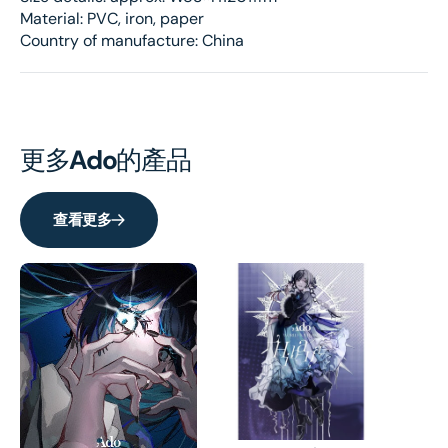
Material: PVC, iron, paper
Country of manufacture: China
更多
Ado
的產品
查看更多