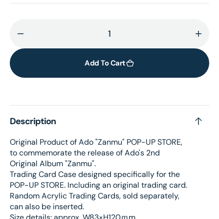
Decrease
Incr
quantity
quant
for
for
Add To Cart
Mini
Mini
Character
Char
Trading
Trad
Card
Card
Description
Case
Case
3
3
Original Product of Ado "Zanmu" POP-UP STORE,
to commemorate the release of Ado's 2nd
Original Album "Zanmu".
Trading Card Case designed specifically for the
POP-UP STORE. Including an original trading card.
Random Acrylic Trading Cards, sold separately,
can also be inserted.
Size details: approx. W83×H120ｍm