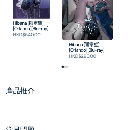
Hibana [限定盤]
Hi
[Orlando][Blu-ray]
Sa
HKD$540.00
H
Hibana [通常盤]
[Orlando][Blu-ray]
HKD$290.00
產品推介