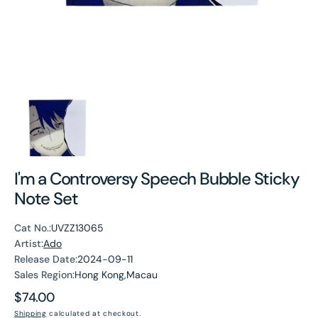
I'm a Controversy Speech Bubble Sticky
Note Set
Cat No.:
UVZZ13065
Artist:
Ado
Release Date:
2024-09-11
Sales Region:
Hong Kong,Macau
Regular
$74.00
price
Shipping
calculated at checkout.