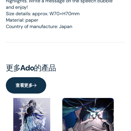
highlights. Write a message on the speech bubble
and enjoy!
Size details: approx. W70×H70mm
Material: paper
Country of manufacture: Japan
更多
Ado
的產品
查看更多