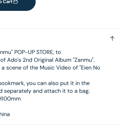
o Cart
Zanmu" POP-UP STORE, to
f Ado's 2nd Original Album "Zanmu".
 a scene of the Music Video of "Eien No
 bookmark, you can also put it in the
 separately and attach it to a bag.
0×H100mm
hina