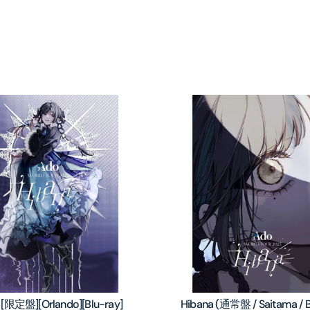
 [限定盤][Orlando][Blu-ray]
Hibana (通常盤 / Saitama / B