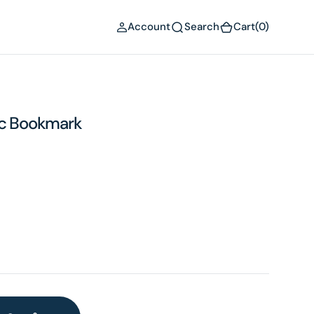
(0)
Account
Search
Cart
(0)
ic Bookmark