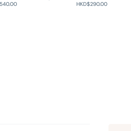
540.00
HKD$290.00