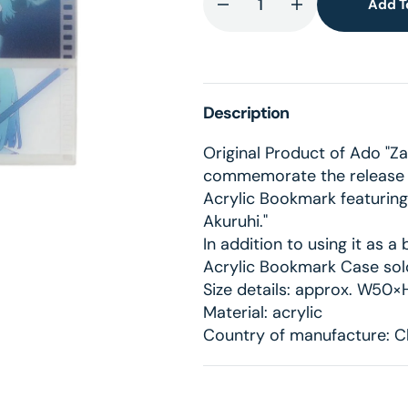
Add T
Decrease
Increase
quantity
quantity
for
for
lery
Eien
Eien
ew
No
No
Description
Akuruhi
Akuruhi
Acrylic
Acrylic
Original Product of Ado "
Bookmark
Bookmark
commemorate the release o
Acrylic Bookmark featuring
Akuruhi."
In addition to using it as a
Acrylic Bookmark Case sold
Size details: approx. W5
Material: acrylic
Country of manufacture: C