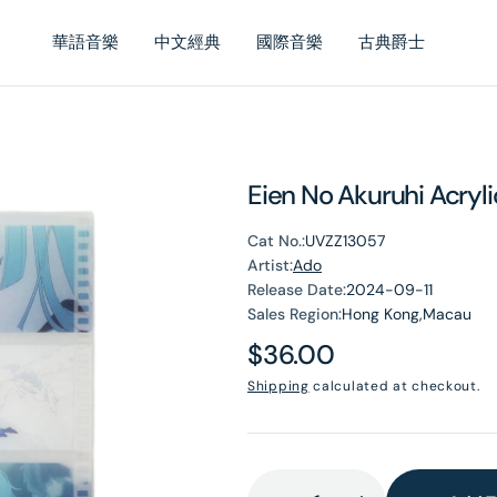
華語音樂
中文經典
國際音樂
古典爵士
Eien No Akuruhi Acryl
Cat No.:
UVZZ13057
Artist:
Ado
Release Date:
2024-09-11
Sales Region:
Hong Kong,Macau
Regular
$36.00
price
Shipping
calculated at checkout.
en
dia