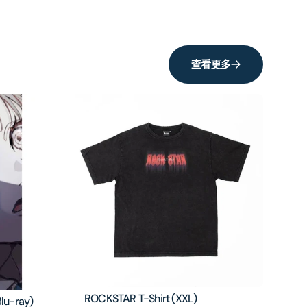
查看更多
ROCKSTAR T-Shirt (XXL)
lu-ray)