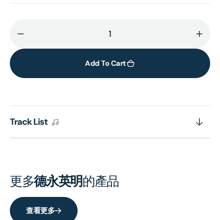
Decrease
Incr
quantity
quant
for
for
Add To Cart
Vocalist
Vocal
3
3
(2x
(2x
日
日
Track List
本
本
進
進
口
口
Vinyl)
Vinyl
更多
德永英明
的產品
查看更多