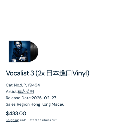
Vocalist 3 (2x 日本進口Vinyl)
Cat No.:
UPJY9494
Artist:
德永英明
Release Date:
2025-02-27
Sales Region:
Hong Kong,Macau
Regular
$433.00
price
Shipping
calculated at checkout.