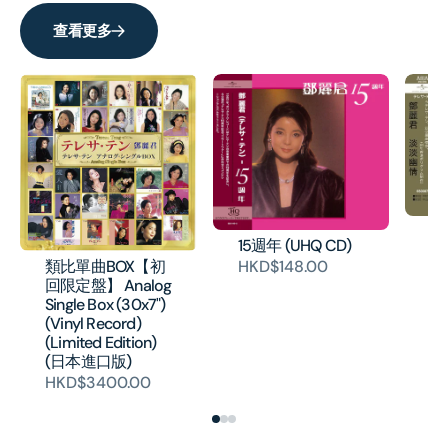
捧
捧
查看更多
ぐ
ぐ
(日
(日
本
本
版)
版)
淡
15週年 (UHQ CD)
片
類比單曲BOX【初
HKD$148.00
H
回限定盤】 Analog
Single Box (30x7")
(Vinyl Record)
(Limited Edition)
(日本進口版)
HKD$3400.00