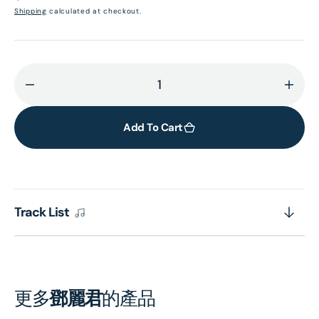
price
Shipping
calculated at checkout.
Decrease
Incr
quantity
quant
for
for
Add To Cart
テ
テ
レ
レ
サ・
サ・
テ
テ
Track List
ン
ン
三
三
木
木
た
た
か
か
更多
鄧麗君
的產品
し
し
に
に