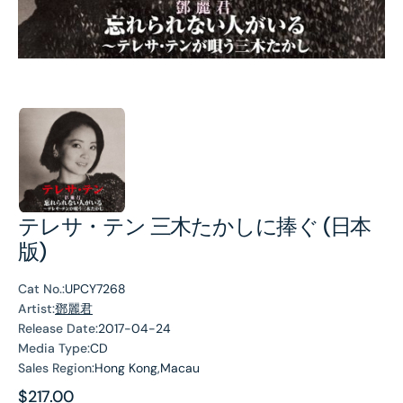
テレサ・テン 三木たかしに捧ぐ (日本
版)
Cat No.:
UPCY7268
Artist:
鄧麗君
Release Date:
2017-04-24
Media Type:
CD
Sales Region:
Hong Kong,Macau
Regular
$217.00