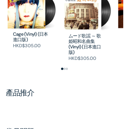
フ
Cage (Vinyl) (日本
ムード歌謡 ～ 歌
2
進口版)
姫昭和名曲集
(V
HKD$305.00
(Vinyl) (日本進口
版
版)
H
HKD$305.00
產品推介