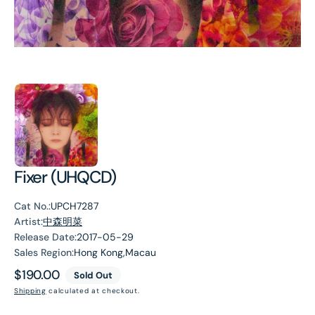
Fixer (UHQCD)
Cat No.:
UPCH7287
Artist:
中森明菜
Release Date:
2017-05-29
Sales Region:
Hong Kong,Macau
Regular
$190.00
Sold Out
price
Shipping
calculated at checkout.