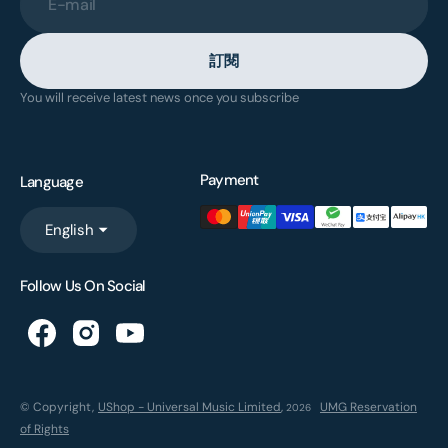
E-mail
訂閱
You will receive latest news once you subscribe
Payment
Language
English
Follow Us On Social
© Copyright,
UShop - Universal Music Limited
,
UMG Reservation
2026
of Rights