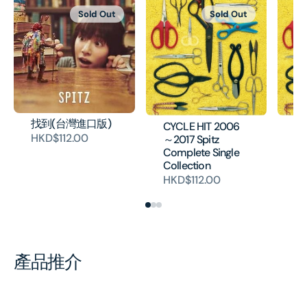
Sold Out
Sold Out
找到(台灣進口版)
CYCLE HIT 2006
CY
HKD$112.00
～2017 Spitz
～2
Complete Single
Co
Collection
Co
HKD$112.00
HK
產品推介