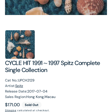
CYCLE HIT 1991～1997 Spitz Complete
Single Collection
Cat No.:
UPCH2129
Artist:
Spitz
Release Date:
2017-07-04
Sales Region:
Hong Kong,Macau
Regular
$171.00
Sold Out
price
Shipping
calculated at checkout.