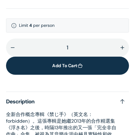
Limit
4
per person
Decrease
Incr
quantity
quant
for
for
Add To Cart
禁
禁
じ
じ
手
手
-
-
Description
通
通
常
常
全新合作概念專輯《禁じ手》（英文名：
盤
盤
forbidden）。這張專輯是她繼2013年的合作精選集
《浮き名》之後，時隔13年推出的又一張「完全非自
作曲」合集，被視為其音樂生涯中極具實驗性和收