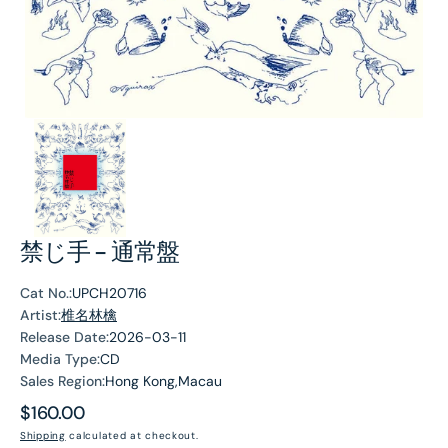
禁じ手 - 通常盤
Cat No.:
UPCH20716
Artist:
椎名林檎
Release Date:
2026-03-11
Media Type:
CD
Sales Region:
Hong Kong,Macau
Regular
$160.00
price
Shipping
calculated at checkout.