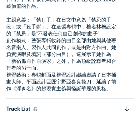
藏價值的作品。
主題意義：「禁じ手」在日文中意為「禁忌的手
段」或「殺手鐧」。在這張專輯中，椎名林檎設定
的「禁忌」是"不發表任何自己創作的曲子"。
創作模式：整張專輯收錄的曲目全部由她與其他著
名音樂人、製作人共同創作，或是由對方作曲、她
負責演唱及填詞（部分曲目）。這展示了她作為
「新宿係自作自演家」之外，作為頂級詮釋者和合
作者的另一面。
視覺藝術：專輯封面及視覺設計繼續邀請了日本插
畫大師、平面設計巨匠宇野亞喜良操刀，延續了前
作《浮き名》的超現實主義與怪誕華麗的風格。
Track List