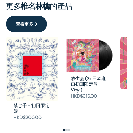
更多
椎名林檎
的產品
查看更多
放生会 (2x 日本進
口初回限定盤
Vinyl)
放
HKD$316.00
通
禁じ手 - 初回限定
H
盤
HKD$200.00