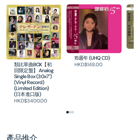
淡
15週年 (UHQ CD)
片
類比單曲BOX【初
HKD$148.00
H
回限定盤】 Analog
Single Box (30x7")
(Vinyl Record)
(Limited Edition)
(日本進口版)
HKD$3400.00
產品推介