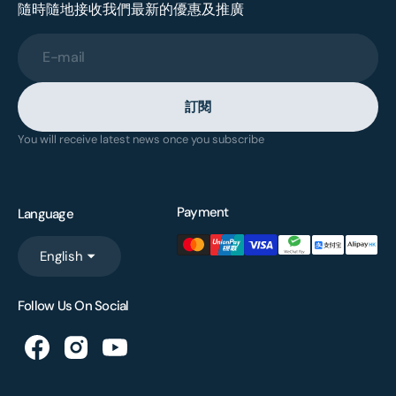
隨時隨地接收我們最新的優惠及推廣
E-mail
訂閱
You will receive latest news once you subscribe
Payment
Language
English
Follow Us On Social