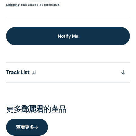
price
Shipping
calculated at checkout.
Notify Me
Track List
更多
鄧麗君
的產品
查看更多