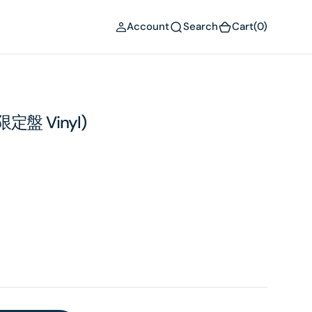
(0)
Account
Search
Cart
(0)
盤 Vinyl)