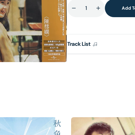
Add T
Decrease
Increase
quantity
quantity
lery
for
for
ew
歸
歸
來
來
Track List
吧
吧
(日
(日
本
本
進
進
口
口
生
生
産
産
限
限
定
定
盤
盤
Vinyl)
Vinyl)