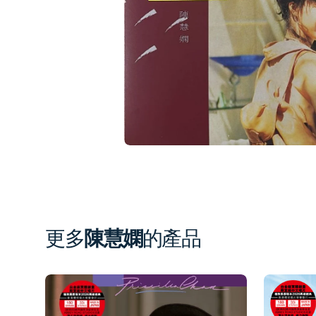
1
in
gal
vi
更多
陳慧嫻
的產品