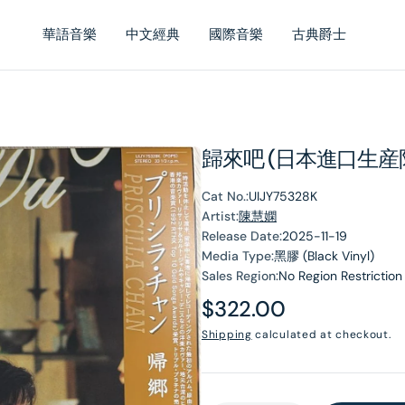
華語音樂
中文經典
國際音樂
古典爵士
歸來吧 (日本進口生産限定
Cat No.:
UIJY75328K
Artist:
陳慧嫻
Release Date:
2025-11-19
Media Type:
黑膠 (Black Vinyl)
Sales Region:
No Region Restriction
Regular
$322.00
price
Shipping
calculated at checkout.
en
dia