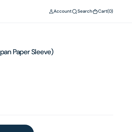
(0)
Account
Search
Cart
(0)
apan Paper Sleeve)