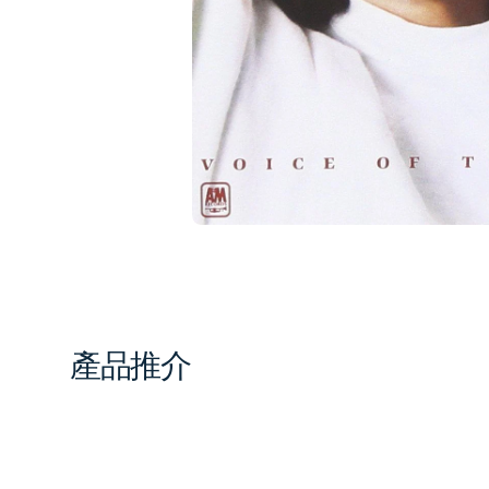
1
in
gal
vi
產品推介