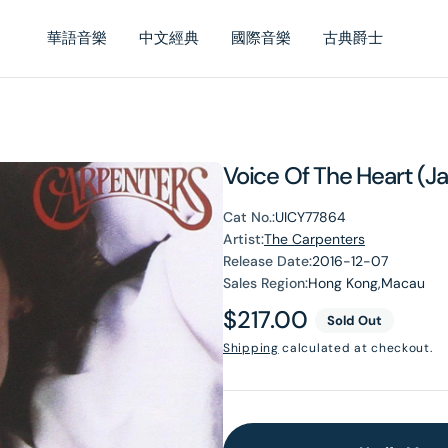
華語音樂
中文經典
國際音樂
古典爵士
Voice Of The Heart (J
Cat No.:
UICY77864
Artist:
The Carpenters
Release Date:
2016-12-07
Sales Region:
Hong Kong,Macau
Regular
$217.00
Sold Out
price
Shipping
calculated at checkout.
en
dia