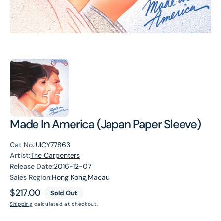
Made In America (Japan Paper Sleeve)
Cat No.:
UICY77863
Artist:
The Carpenters
Release Date:
2016-12-07
Sales Region:
Hong Kong,Macau
Regular
$217.00
Sold Out
price
Shipping
calculated at checkout.