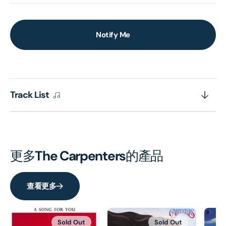
Notify Me
Track List
更多
The Carpenters
的產品
查看更多
Sold Out
Sold Out