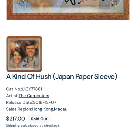
A Kind Of Hush (Japan Paper Sleeve)
Cat No.:
UICY77861
Artist:
The Carpenters
Release Date:
2016-12-07
Sales Region:
Hong Kong,Macau
Regular
$217.00
Sold Out
price
Shipping
calculated at checkout.