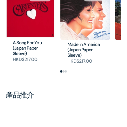
A Song For You
Made In America
No
(Japan Paper
(Japan Paper
(J
Sleeve)
Sleeve)
Sl
HKD$217.00
HKD$217.00
HK
產品推介