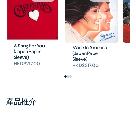
A Song For You
Made In America
No
(Japan Paper
(Japan Paper
(J
Sleeve)
Sleeve)
Sl
HKD$217.00
HKD$217.00
HK
產品推介