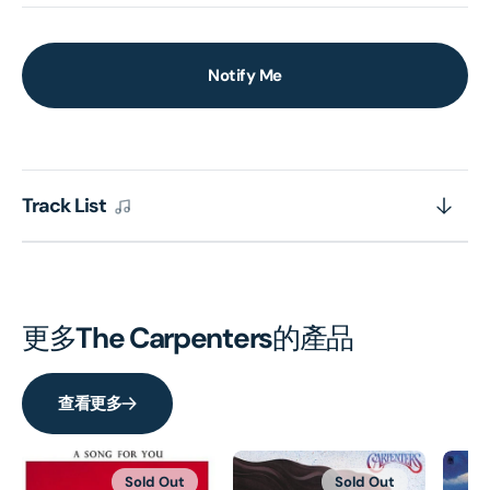
Notify Me
Track List
更多
The Carpenters
的產品
查看更多
Sold Out
Sold Out