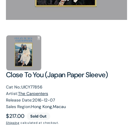
Close To You (Japan Paper Sleeve)
Cat No.:
UICY77856
Artist:
The Carpenters
Release Date:
2016-12-07
Sales Region:
Hong Kong,Macau
Regular
$217.00
Sold Out
price
Shipping
calculated at checkout.