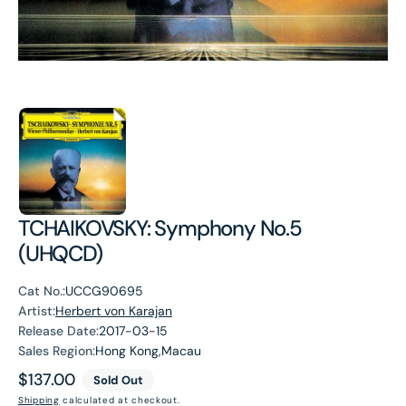
TCHAIKOVSKY: Symphony No.5
(UHQCD)
Cat No.:
UCCG90695
Artist:
Herbert von Karajan
Release Date:
2017-03-15
Sales Region:
Hong Kong,Macau
Regular
$137.00
Sold Out
price
Shipping
calculated at checkout.