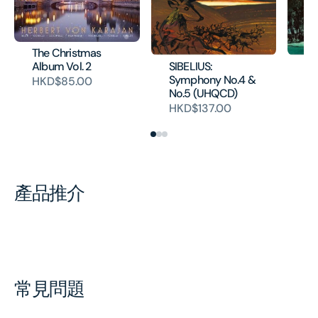
The Christmas
SIBELIUS:
SI
Album Vol. 2
Symphony No.4 &
Sy
HKD$85.00
No.5 (UHQCD)
No
HKD$137.00
H
產品推介
常見問題